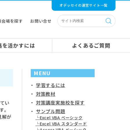
オデッセイの運営サイト一覧
験会場を探す
お問い合せ
格を活かすには
よくあるご質問
MENU
学習するには
対策教材
対策講座実施校を探す
ってい
す。
サンプル問題
見解が
Excel VBA ベーシック
Excel VBA スタンダード
Access VBA ベーシック