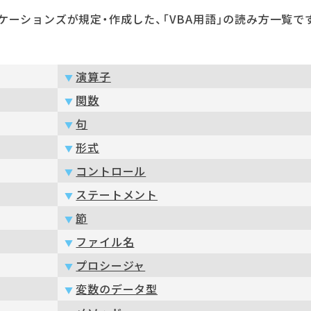
ケーションズが規定・作成した、「VBA用語」の読み方一覧で
演算子
関数
句
形式
コントロール
ステートメント
節
ファイル名
プロシージャ
変数のデータ型