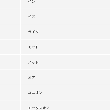
イン
イズ
ライク
モッド
ノット
オア
ユニオン
エックスオア