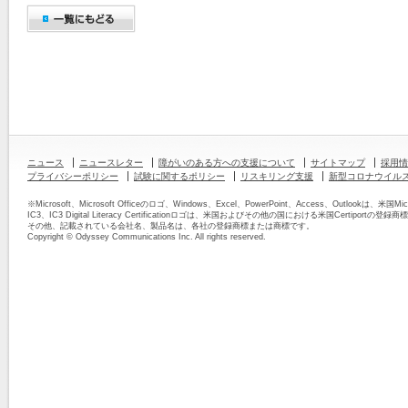
ニュース
ニュースレター
障がいのある方への支援について
サイトマップ
採用情
プライバシーポリシー
試験に関するポリシー
リスキリング支援
新型コロナウイル
※Microsoft、Microsoft Officeのロゴ、Windows、Excel、PowerPoint、Access、Outloo
IC3、IC3 Digital Literacy Certificationロゴは、米国およびその他の国における米国Certiportの
その他、記載されている会社名、製品名は、各社の登録商標または商標です。
Copyright © Odyssey Communications Inc. All rights reserved.