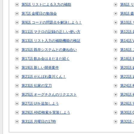
第5話 リストによる入力の補助
第6話 
第7話 金曜日の勉強会
第8話 
第9話 コードの問題点を解決しよう！
第10話
第11話 マクロの記録の正しい使い方
第12話
第13話 リスト入力の補助機能の検証
第14話
第15話 既存システムとの兼ね合い
第16話
第17話 飲み会はまだまだ続く
第18話
第19話 新しい開発案件
第20話
第21話 がんばれ森川くん！
第22話
第23話 伝家の宝刀
第24話
第25話 オーグチさんのリクエスト
第26話
第27話 UIを追加しよう
第28話
第29話 AND検索を実装しよう
第30話
第31話 月曜日の17時
第32話