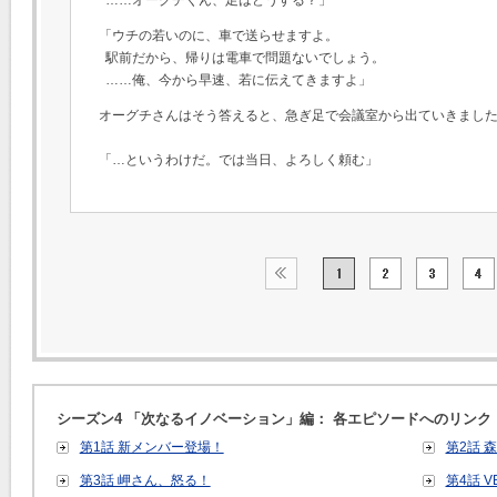
「ウチの若いのに、車で送らせますよ。
駅前だから、帰りは電車で問題ないでしょう。
……俺、今から早速、若に伝えてきますよ」
オーグチさんはそう答えると、急ぎ足で会議室から出ていきまし
「…というわけだ。では当日、よろしく頼む」
シーズン4 「次なるイノベーション」編： 各エピソードへのリンク
第1話 新メンバー登場！
第2話 
第3話 岬さん、怒る！
第4話 