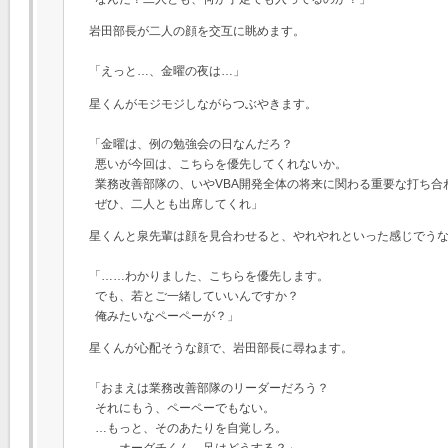
岩田部長が二人の顔を交互に眺めます。
「えっと…、金曜の夜は…」
星くんがモジモジしながらつぶやきます。
「金曜は、例の勉強会の日なんだろ？
悪いが今回は、こちらを優先してくれないか。
業務改善部隊の、いやVBA開発全体の将来に関わる重要な打ち合
ぜひ、二人とも出席してくれ」
星くんと泉先輩は顔を見合わせると、やれやれといった感じでう
「……わかりました、こちらを優先します。
でも、若とご一緒していいんですか？
俺みたいなペーペーが？」
星くんが心配そうな顔で、岩田部長に尋ねます。
「おまえは業務改善部隊のリーダーだろう？
それにもう、ペーペーでもない。
…もっと、そのあたりを自覚しろ。
……オーグチくん、足はどうする？」