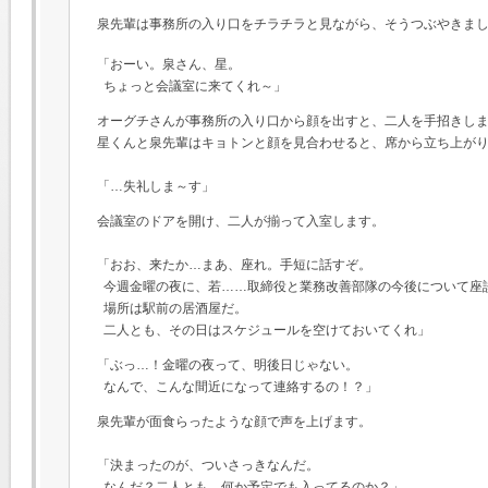
泉先輩は事務所の入り口をチラチラと見ながら、そうつぶやきま
「おーい。泉さん、星。
ちょっと会議室に来てくれ～」
オーグチさんが事務所の入り口から顔を出すと、二人を手招きし
星くんと泉先輩はキョトンと顔を見合わせると、席から立ち上が
「…失礼しま～す」
会議室のドアを開け、二人が揃って入室します。
「おお、来たか…まあ、座れ。手短に話すぞ。
今週金曜の夜に、若……取締役と業務改善部隊の今後について座
場所は駅前の居酒屋だ。
二人とも、その日はスケジュールを空けておいてくれ」
「ぶっ…！金曜の夜って、明後日じゃない。
なんで、こんな間近になって連絡するの！？」
泉先輩が面食らったような顔で声を上げます。
「決まったのが、ついさっきなんだ。
なんだ？二人とも、何か予定でも入ってるのか？」