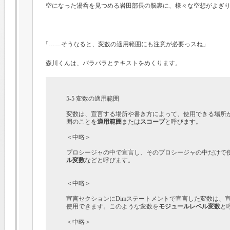
空になった湯呑を見つめる岩田部長の脳裏に、様々な空想がよぎ
「……そうなると、変数の適用範囲にも注意が必要っスね」
森川くんは、パラパラとテキストをめくります。
5-5 変数の適用範囲

変数は、宣言する場所や書き方によって、使用できる場所
囲のことを
適用範囲
または
スコープ
と呼びます。

＜中略＞

プロシージャの中で宣言し、そのプロシージャの中だけで
ル変数
などと呼びます。

＜中略＞

宣言セクションにDimステートメントで宣言した変数は、
使用できます。このような変数を
モジュールレベル変数
と
＜中略＞
