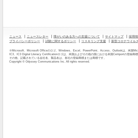
ニュース
ニュースレター
障がいのある方への支援について
サイトマップ
採用情
プライバシーポリシー
試験に関するポリシー
リスキリング支援
新型コロナウイル
※Microsoft、Microsoft Officeのロゴ、Windows、Excel、PowerPoint、Access、Outloo
IC3、IC3 Digital Literacy Certificationロゴは、米国およびその他の国における米国Certiportの
その他、記載されている会社名、製品名は、各社の登録商標または商標です。
Copyright © Odyssey Communications Inc. All rights reserved.