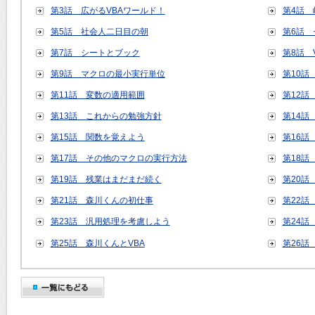
第3話 広がるVBAワールド！
第4話
第5話 社会人二日目の朝
第6話 
第7話 シートとブック
第8話 
第9話 マクロの最小実行単位
第10話
第11話 変数の適用範囲
第12話
第13話 これからの勉強方針
第14話
第15話 関数を覚えよう
第16話
第17話 その他のマクロの実行方法
第18話
第19話 残業はまだまだ続く
第20話
第21話 森川くんの初仕事
第22話
第23話 汎用処理を考慮しよう
第24話
第25話 森川くんとVBA
第26話