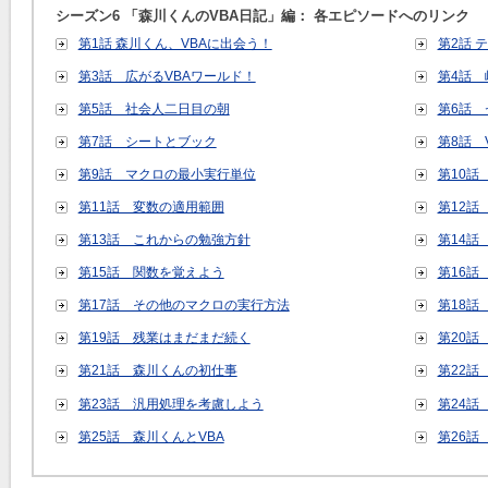
シーズン6 「森川くんのVBA日記」編： 各エピソードへのリンク
第1話 森川くん、VBAに出会う！
第2話 
第3話 広がるVBAワールド！
第4話
第5話 社会人二日目の朝
第6話 
第7話 シートとブック
第8話 
第9話 マクロの最小実行単位
第10話
第11話 変数の適用範囲
第12話
第13話 これからの勉強方針
第14話
第15話 関数を覚えよう
第16話
第17話 その他のマクロの実行方法
第18話
第19話 残業はまだまだ続く
第20話
第21話 森川くんの初仕事
第22話
第23話 汎用処理を考慮しよう
第24話
第25話 森川くんとVBA
第26話