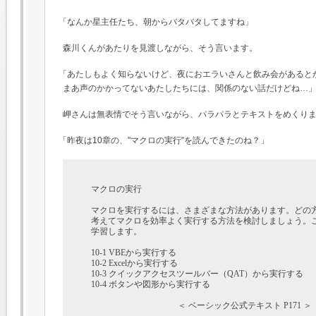
「なんか星主任たち、朝からバタバタしてますね」
森川くんがあたりを見渡しながら、そう言います。
「あたしもよく知らないけど、夜におエラいさんと飲み会があると
まあ声のかかってないあたしたちには、関係のない話だけどね…
岬さんは無表情でそう言いながら、パラパラとテキストをめくり
「昨夜は10章の、"マクロの実行"を読んできたのね？」
マクロの実行

マクロを実行するには、さまざまな方法があります。どの
考えてマクロを効率よく実行する方法を検討しましょう。
学習します。

10-1 VBEから実行する

10-2 Excelから実行する

10-3 クイックアクセスツールバー（QAT）から実行する

10-4 ボタンや図形から実行する
