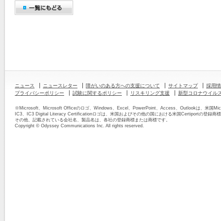
ニュース
ニュースレター
障がいのある方への支援について
サイトマップ
採用情
プライバシーポリシー
試験に関するポリシー
リスキリング支援
新型コロナウイル
※Microsoft、Microsoft Officeのロゴ、Windows、Excel、PowerPoint、Access、Outloo
IC3、IC3 Digital Literacy Certificationロゴは、米国およびその他の国における米国Certiportの
その他、記載されている会社名、製品名は、各社の登録商標または商標です。
Copyright © Odyssey Communications Inc. All rights reserved.