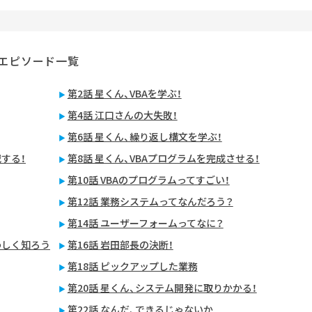
：エピソード一覧
第2話 星くん、VBAを学ぶ！
第4話 江口さんの大失敗！
第6話 星くん、繰り返し構文を学ぶ！
戦する！
第8話 星くん、VBAプログラムを完成させる！
第10話 VBAのプログラムってすごい！
第12話 業務システムってなんだろう？
第14話 ユーザーフォームってなに？
わしく知ろう
第16話 岩田部長の決断！
第18話 ピックアップした業務
第20話 星くん、システム開発に取りかかる！
第22話 なんだ、できるじゃないか