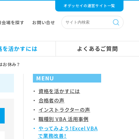
オデッセイの運営サイト一覧
験会場を探す
お問い合せ
格を活かすには
よくあるご質問
長はお休み？
MENU
資格を活かすには
合格者の声
インストラクターの声
職種別 VBA 活用事例
やってみよう！Excel VBA
で業務改善！