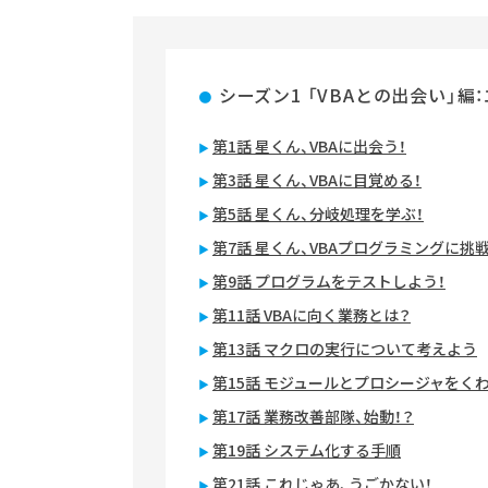
シーズン1 「VBAとの出会い」編
第1話 星くん、VBAに出会う！
第3話 星くん、VBAに目覚める！
第5話 星くん、分岐処理を学ぶ！
第7話 星くん、VBAプログラミングに挑
第9話 プログラムをテストしよう！
第11話 VBAに向く業務とは？
第13話 マクロの実行について考えよう
第15話 モジュールとプロシージャをく
第17話 業務改善部隊、始動！？
第19話 システム化する手順
第21話 これじゃあ、うごかない！