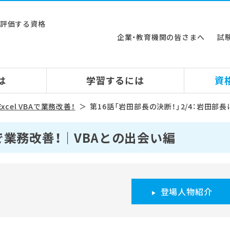
ルを評価する資格
企業・教育機関の皆さまへ
試
は
学習するには
資
xcel VBAで業務改善！
第16話「岩田部長の決断！」2/4：岩田部
BAで業務改善！｜VBAとの出会い編
登場人物紹介