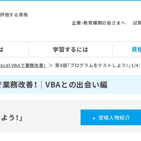
ルを評価する資格
企業・教育機関の皆さまへ
試
は
学習するには
資
xcel VBAで業務改善！
第9話「プログラムをテストしよう！」1/
BAで業務改善！｜VBAとの出会い編
よう！」
登場人物紹介