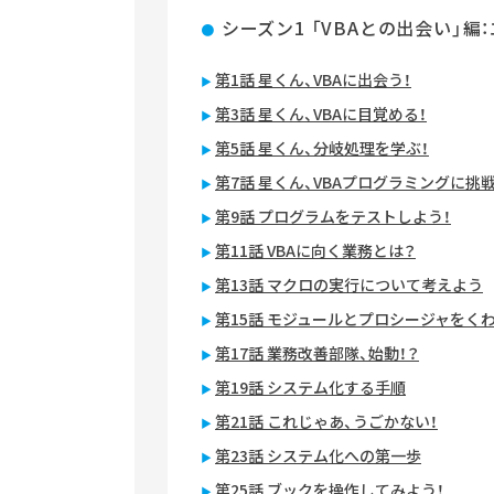
シーズン1 「VBAとの出会い」編
第1話 星くん、VBAに出会う！
第3話 星くん、VBAに目覚める！
第5話 星くん、分岐処理を学ぶ！
第7話 星くん、VBAプログラミングに挑
第9話 プログラムをテストしよう！
第11話 VBAに向く業務とは？
第13話 マクロの実行について考えよう
第15話 モジュールとプロシージャをく
第17話 業務改善部隊、始動！？
第19話 システム化する手順
第21話 これじゃあ、うごかない！
第23話 システム化への第一歩
第25話 ブックを操作してみよう！