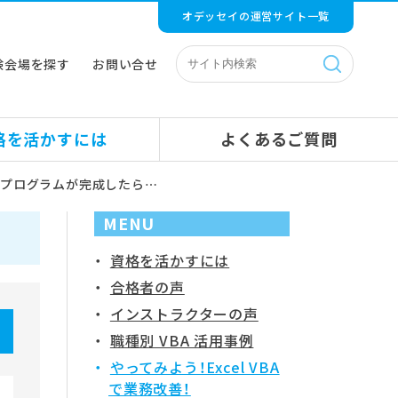
オデッセイの運営サイト一覧
験会場を探す
お問い合せ
格を活かすには
よくあるご質問
4：プログラムが完成したら…
MENU
資格を活かすには
合格者の声
インストラクターの声
職種別 VBA 活用事例
やってみよう！Excel VBA
で業務改善！