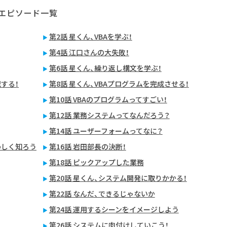
：エピソード一覧
第2話 星くん、VBAを学ぶ！
第4話 江口さんの大失敗！
第6話 星くん、繰り返し構文を学ぶ！
戦する！
第8話 星くん、VBAプログラムを完成させる！
第10話 VBAのプログラムってすごい！
第12話 業務システムってなんだろう？
第14話 ユーザーフォームってなに？
わしく知ろう
第16話 岩田部長の決断！
第18話 ピックアップした業務
第20話 星くん、システム開発に取りかかる！
第22話 なんだ、できるじゃないか
第24話 運用するシーンをイメージしよう
第26話 システムに肉付けしていこう！