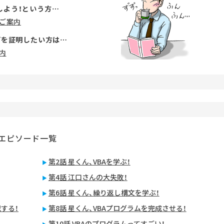
しよう！という方…
のご案内
プを証明したい方は…
内
：エピソード一覧
第2話 星くん、VBAを学ぶ！
第4話 江口さんの大失敗！
第6話 星くん、繰り返し構文を学ぶ！
戦する！
第8話 星くん、VBAプログラムを完成させる！
第10話 VBAのプログラムってすごい！