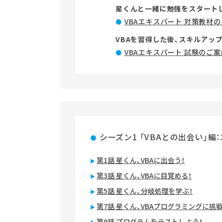
星くんと一緒に勉強をスタート
VBAエキスパート 対策教材
VBAを習得した後、スキルアッ
VBAエキスパート 試験のご案
シーズン1 「VBAとの出会い」編
第1話 星くん、VBAに出会う！
第3話 星くん、VBAに目覚める！
第5話 星くん、分岐処理を学ぶ！
第7話 星くん、VBAプログラミングに挑
第9話 プログラムをテストしよう！