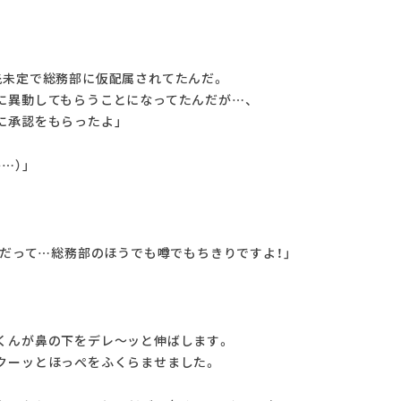
先未定で総務部に仮配属されてたんだ。
に異動してもらうことになってたんだが…、
に承認をもらったよ」
…）」
ロだって…総務部のほうでも噂でもちきりですよ！」
くんが鼻の下をデレ～ッと伸ばします。
クーッとほっぺをふくらませました。