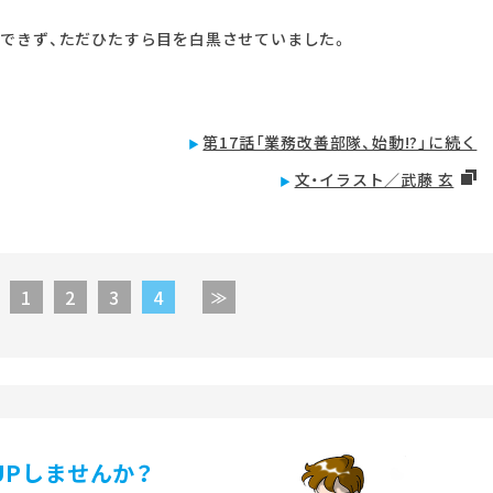
できず、ただひたすら目を白黒させていました。
第17話「業務改善部隊、始動!?」に続く
文・イラスト／武藤 玄
1
2
3
4
UPしませんか？