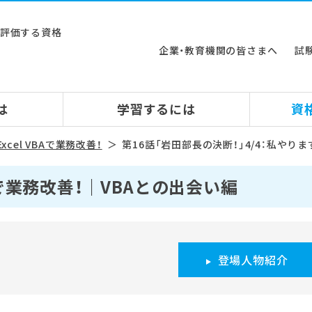
ルを評価する資格
企業・教育機関の皆さまへ
試
は
学習するには
資
xcel VBAで業務改善！
第16話「岩田部長の決断！」4/4：私やりま
BAで業務改善！｜VBAとの出会い編
登場人物紹介