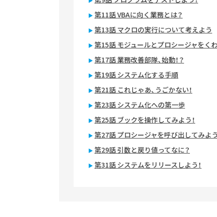
第11話 VBAに向く業務とは？
第13話 マクロの実行について考えよう
第15話 モジュールとプロシージャをく
第17話 業務改善部隊、始動！？
第19話 システム化する手順
第21話 これじゃあ、うごかない！
第23話 システム化への第一歩
第25話 ブックを操作してみよう！
第27話 プロシージャを呼び出してみよう
第29話 引数と戻り値ってなに？
第31話 システムをリリースしよう！