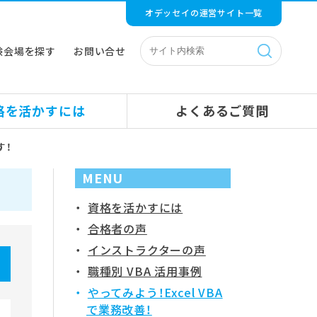
オデッセイの運営サイト一覧
験会場を探す
お問い合せ
格を活かすには
よくあるご質問
す！
MENU
資格を活かすには
合格者の声
インストラクターの声
職種別 VBA 活用事例
やってみよう！Excel VBA
で業務改善！