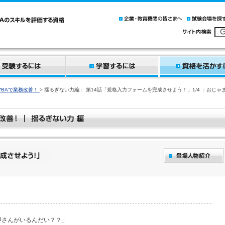
 VBAで業務改善！
> 揺るぎない力編： 第14話「規格入力フォームを完成させよう！」1/4 ：おじゃ
岬さんがいるんだい？？」