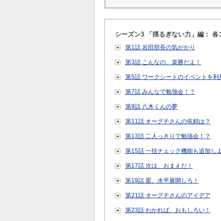
シーズン3 「揺るぎない力」編： 
第1話 岩田部長の気がかり
第3話 こんなの、楽勝だよ！
第5話 ワークシートのイベントを利
第7話 みんなで勉強会！？
第9話 八木くんの夢
第11話 オーグチさんの依頼は？
第13話 二人っきりで勉強会！？
第15話 一括チェック機能も追加し
第17話 次は、おまえだ！
第19話 星、水平展開しろ！
第21話 オーグチさんのアイデア
第23話 わかれば、おもしろい！