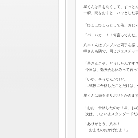
星くんは目を丸くして、すっと
一瞬、間をおくと、ハッとした
「ひょ…ひょっとして俺、おじ
「バ…バカ…！！何言ってんだ
八木くんはブンブンと両手を振
岬さんも隣で、同じジェスチャ
「星さんこそ、どうしたんです
今日は、勉強会お休みって言っ
「いや、そうなんだけど。
…試験に合格したことだけは、
星くんは頭をポリポリとかきま
「おお…合格したのか！星、お
次は、いよいよスタンダードだ
「ありがとう、八木！
…おまえのおかげだよ！」