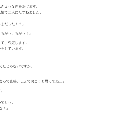
んきょうな声をあげます。
表情で二人にたずねました。
ゃまだった！？」
。ちがう、ちがう！」
って、否定します。
ーをしています。
？
てたじゃないですか」
会って直接、伝えておこうと思ってね…」
す。
めでとう。
な！」