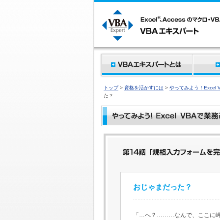
トップ
>
資格を活かすには
>
やってみよう！Excel
た？
おじゃまだった？
「…へ？………なんで、ここに