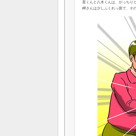
星くんと八木くんは、がっちり
岬さんは少しふくれっ面で、そ