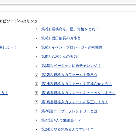
各エピソードへのリンク
第2話 業務命令。星、資格をとれ！
第4話 岩田部長のお小言
用しよう！
第6話 イベントプロシージャの可能性
第8話 八木くんの実力！
第10話 ベーシックに再チャレンジ！
第12話 規格入力フォームを作ろう
第14話 規格入力フォームを完成させよう！
よう！
第16話 規格入力フォームをチェックしよう！
第18話 規格入力フォームを修正しよう！
第20話 ユーザーフレンドリーとは
第22話 4人で勉強会！？
第24話 やる気あるんですか！？