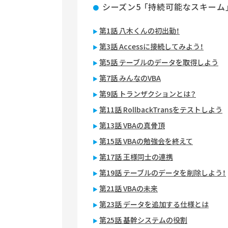
シーズン5 「持続可能なスキーム
第1話 八木くんの初出勤！
第3話 Accessに接続してみよう！
第5話 テーブルのデータを取得しよう
第7話 みんなのVBA
第9話 トランザクションとは？
第11話 RollbackTransをテストしよう
第13話 VBAの真骨頂
第15話 VBAの勉強会を終えて
第17話 王様同士の連携
第19話 テーブルのデータを削除しよう！
第21話 VBAの未来
第23話 データを追加する仕様とは
第25話 基幹システムの役割