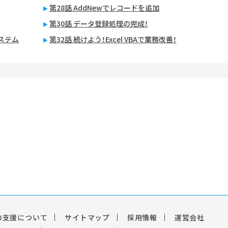
第28話 AddNewでレコードを追加
第30話 データ登録処理の完成！
システム
第32話 続けよう！Excel VBAで業務改善！
の支援について
サイトマップ
採用情報
運営会社