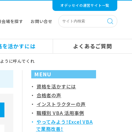
オデッセイの運営サイト一覧
験会場を探す
お問い合せ
格を活かすには
よくあるご質問
ものように呼んでくれ
MENU
資格を活かすには
合格者の声
インストラクターの声
職種別 VBA 活用事例
やってみよう！Excel VBA
で業務改善！