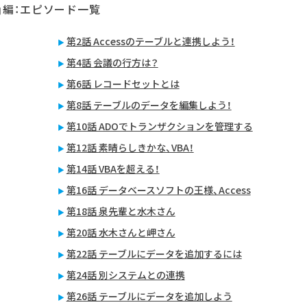
」編：エピソード一覧
第2話 Accessのテーブルと連携しよう！
第4話 会議の行方は？
第6話 レコードセットとは
第8話 テーブルのデータを編集しよう！
第10話 ADOでトランザクションを管理する
第12話 素晴らしきかな、VBA！
第14話 VBAを超える！
第16話 データベースソフトの王様、Access
第18話 泉先輩と水木さん
第20話 水木さんと岬さん
第22話 テーブルにデータを追加するには
第24話 別システムとの連携
第26話 テーブルにデータを追加しよう