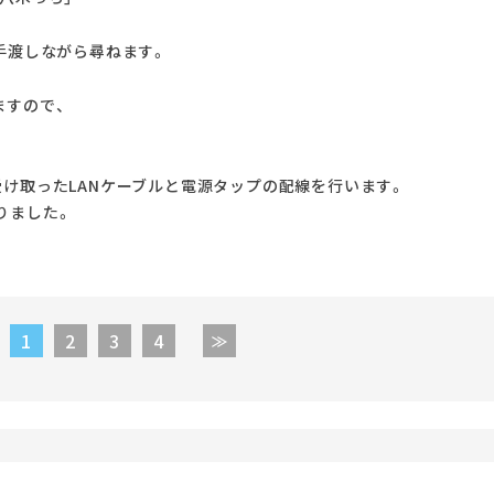
手渡しながら尋ねます。
ますので、
」
受け取ったLANケーブルと電源タップの配線を行います。
りました。
1
2
3
4