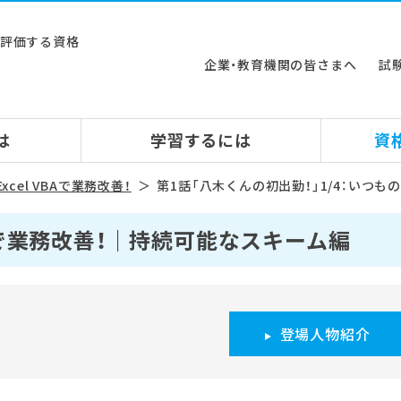
ルを評価する資格
企業・教育機関の皆さまへ
試
は
学習するには
資
xcel VBAで業務改善！
第1話「八木くんの初出勤！」1/4：いつ
BAで業務改善！｜持続可能なスキーム編
登場人物紹介