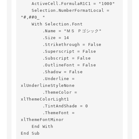
    ActiveCell.FormulaR1C1 = "1000"

    Selection.NumberFormatLocal = 
"#,##0_ "

    With Selection.Font

        .Name = "ＭＳ Ｐゴシック"

        .Size = 14

        .Strikethrough = False

        .Superscript = False

        .Subscript = False

        .OutlineFont = False

        .Shadow = False

        .Underline = 
xlUnderlineStyleNone

        .ThemeColor = 
xlThemeColorLight1

        .TintAndShade = 0

        .ThemeFont = 
xlThemeFontMinor

    End With

End Sub